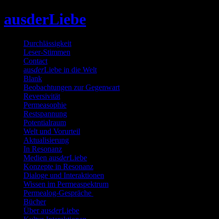
Skip
ausderLiebe
to
content
Durchlässigkeit
Leser-Stimmen
Contact
aus
der
Liebe in die Welt
Blank
Beobachtungen zur Gegenwart
Reversivität
Permeasophie
Restspannung
Potentialraum
Welt und Vorurteil
Aktualisierung
In Resonanz
Medien aus
der
Liebe
Konzepte in Resonanz
Dialoge und Interaktionen
Wissen im Permeaspektrum
Permealog-Gespräche
Bücher
Über aus
der
Liebe