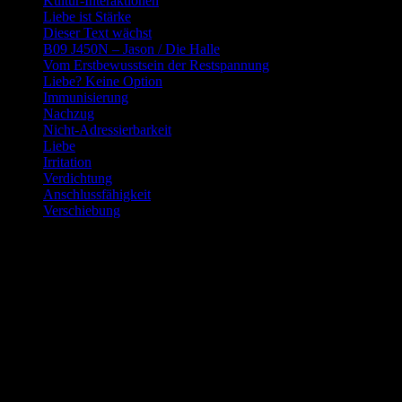
Kultur-Interaktionen
Liebe ist Stärke
Dieser Text wächst
B09 J450N – Jason / Die Halle
Vom Erstbewusstsein der Restspannung
Liebe? Keine Option
Immunisierung
Nachzug
Nicht-Adressierbarkeit
Liebe
Irritation
Verdichtung
Anschlussfähigkeit
Verschiebung
Permealog-Gespräche
Resonanzgespräche als Erkenntnisform
Permealog
(von
Permeabilität
): sprachbasierte Kunstform aus der
Durchlässigkeit des Seins.
Das Permealog-Gespräch ist eine ihrer möglichen
Erscheinungsformen.