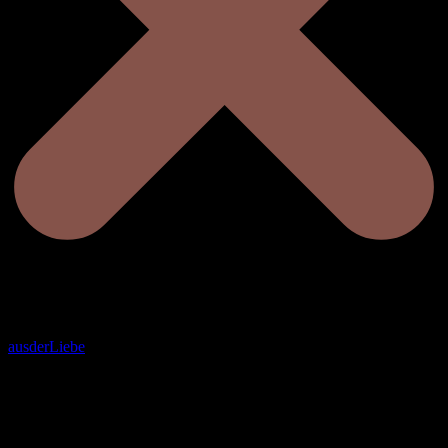
ausderLiebe