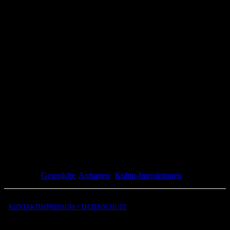
5. Organisation
Permealog-Gespräche können für Veranstaltungen angefragt
oder individuell vereinbart werden.
Dauer, Setting und Ort werden abgestimmt.
Sie finden in Ateliers, kulturellen Räumen
oder online statt.
Anfragen:
contact@ausderliebe.com
Permealog-
Gespräche
|
Anfragen
|
Kultur-Interaktionen
KONTAKT
IMPRESSUM + DATENSCHUTZ
aus
der
Liebe