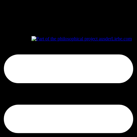
aus
der
Liebe.com – The Permeability of Being
© 2026 Andersen Storm. All rights reserved.
tP