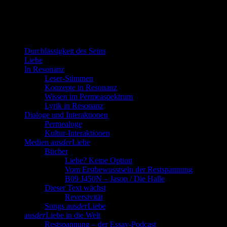
Durchlässigkeit des Seins
Liebe
In Resonanz
Leser-Stimmen
Konzepte in Resonanz
Wissen im Permeaspektrum
Lyrik in Resonanz
Dialoge und Interaktionen
Permealoge
Kultur-Interaktionen
Medien aus
der
Liebe
Bücher
Liebe? Keine Option
Vom Erstbewusstsein der Restspannung
B09 J450N – Jason / Die Halle
Dieser Text wächst
Reversivität
Songs aus
der
Liebe
aus
der
Liebe in die Welt
Restspannung – der Essay-Podcast