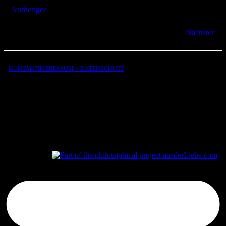
Vorheriger
Nächster
KONTAKT
IMPRESSUM + DATENSCHUTZ
aus
der
Liebe
aus
der
Liebe.com – The Permeability of Being
© 2026 Andersen Storm. All rights reserved.
tP