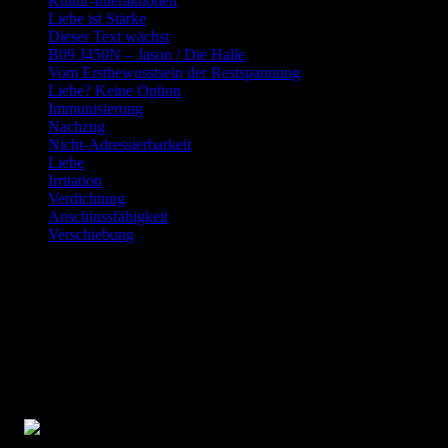
Kultur-Interaktionen
Liebe ist Stärke
Dieser Text wächst
B09 J450N – Jason / Die Halle
Vom Erstbewusstsein der Restspannung
Liebe? Keine Option
Immunisierung
Nachzug
Nicht-Adressierbarkeit
Liebe
Irritation
Verdichtung
Anschlussfähigkeit
Verschiebung
Warum der lebensgerechte Umbau der
gesellschaftlichen Gestaltung eine
europaweite Bewegung der Bürger für
staatsbürgerliche Souveränität
braucht –