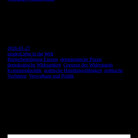
Andersen Storm
2026-01-27
ausderLiebe in die Welt
Bürgerbeteiligung Europa
, 
demokratische Praxis
, 
demokratische Wirksamkeit
, 
Grenzen des Widerstands
, 
Kommunalpolitik
, 
politische Handlungsfähigkeit
, 
politische
Verfahren
, 
Verwaltung und Politik
Schreibe einen Kommentar
Deine E-Mail-Adresse wird nicht veröffentlicht.
Erforderliche
Felder sind mit
*
markiert
Kommentar
*