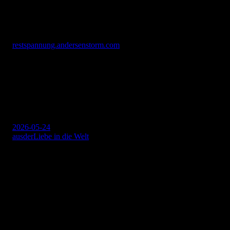
mehr halten kann.
Diesen Kommentar können Sie hören
restspannung.andersenstorm.com
Andersen Storm
2026-05-24
ausderLiebe in die Welt
Schreibe einen Kommentar
Deine E-Mail-Adresse wird nicht veröffentlicht.
Erforderliche
Felder sind mit
*
markiert
Kommentar
*