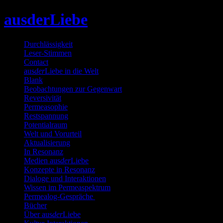
Skip
ausderLiebe
to
content
Durchlässigkeit
Leser-Stimmen
Contact
aus
der
Liebe in die Welt
Blank
Beobachtungen zur Gegenwart
Reversivität
Permeasophie
Restspannung
Potentialraum
Welt und Vorurteil
Aktualisierung
In Resonanz
Medien aus
der
Liebe
Konzepte in Resonanz
Dialoge und Interaktionen
Wissen im Permeaspektrum
Permealog-Gespräche
Bücher
Über aus
der
Liebe