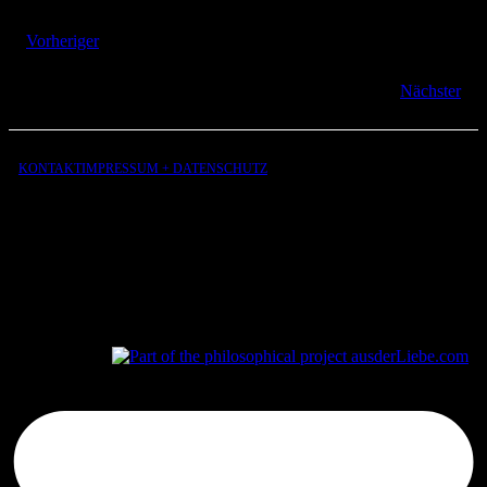
Vorheriger
Nächster
KONTAKT
IMPRESSUM + DATENSCHUTZ
aus
der
Liebe
aus
der
Liebe.com – The Permeability of Being
© 2026 Andersen Storm. All rights reserved.
tP