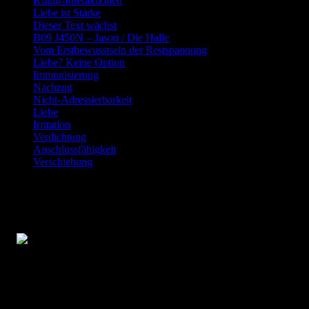
Kultur-Interaktionen
Liebe ist Stärke
Dieser Text wächst
B09 J450N – Jason / Die Halle
Vom Erstbewusstsein der Restspannung
Liebe? Keine Option
Immunisierung
Nachzug
Nicht-Adressierbarkeit
Liebe
Irritation
Verdichtung
Anschlussfähigkeit
Verschiebung
Pfingsten und die verlorene
Verständigung
Pfingsten und die verlorene Verständigung ist ein
kommentierender Kurz-Essay über Pfingsten als Fest der
Sprache – und über die Frage, warum einer Gesellschaft ohne