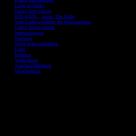
Kultur-Interaktionen
Liebe ist Stärke
Dieser Text wächst
B09 J450N – Jason / Die Halle
Vom Erstbewusstsein der Restspannung
Liebe? Keine Option
Immunisierung
Nachzug
Nicht-Adressierbarkeit
Liebe
Irritation
Verdichtung
Anschlussfähigkeit
Verschiebung
Potentialraum
Die Nähe des Möglichen
Eine Beobachtung zur Verlusthaftigkeit von Entwicklung