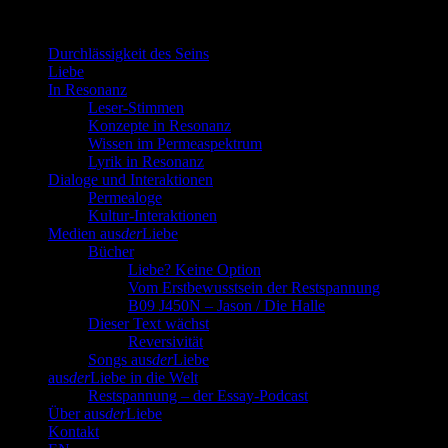
Durchlässigkeit des Seins
Liebe
In Resonanz
Leser-Stimmen
Konzepte in Resonanz
Wissen im Permeaspektrum
Lyrik in Resonanz
Dialoge und Interaktionen
Permealoge
Kultur-Interaktionen
Medien aus
der
Liebe
Bücher
Liebe? Keine Option
Vom Erstbewusstsein der Restspannung
B09 J450N – Jason / Die Halle
Dieser Text wächst
Reversivität
Songs aus
der
Liebe
aus
der
Liebe in die Welt
Restspannung – der Essay-Podcast
Über aus
der
Liebe
Kontakt