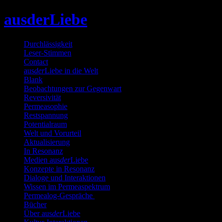
Skip
ausderLiebe
to
content
Durchlässigkeit
Leser-Stimmen
Contact
aus
der
Liebe in die Welt
Blank
Beobachtungen zur Gegenwart
Reversivität
Permeasophie
Restspannung
Potentialraum
Welt und Vorurteil
Aktualisierung
In Resonanz
Medien aus
der
Liebe
Konzepte in Resonanz
Dialoge und Interaktionen
Wissen im Permeaspektrum
Permealog-Gespräche
Bücher
Über aus
der
Liebe