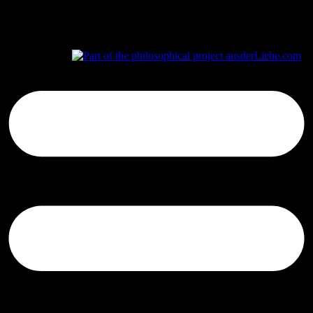
aus
der
Liebe.com – The Permeability of Being
© 2026 Andersen Storm. All rights reserved.
tP
+1330100