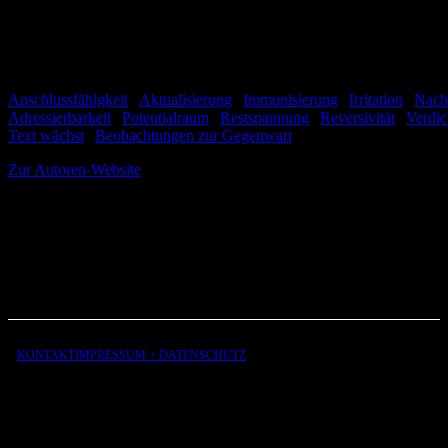
Anschlussfähigkeit
|
Aktualisierung
|
Immunisierung
|
Irritation
|
Nach
Adressierbarkeit
|
Potentialraum
|
Restspannung
|
Reversivität
|
Verdic
Text wächst
|
Beobachtungen zur Gegenwart
Zur Autoren-Website
Andersen Storm
Published: August 2026
Part of: This Text Grows — Observations on the Present
KONTAKT
IMPRESSUM + DATENSCHUTZ
aus
der
Liebe