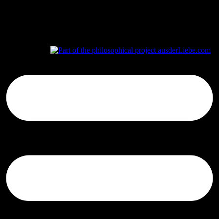
aus
der
Liebe.com – The Permeability of Being
© 2026 Andersen Storm. All rights reserved.
tP