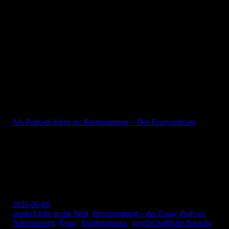
Alles andere ist Wabblebeziehung.
Und Wabblebeziehung ersetzt keine Adressierung.
Diese Technik ist identifizierbar. Ein, zwei Indikatoren reichen:
unbestimmtes Wir, diffuser Appell, fehlende Adresse. Wer das
Muster kennt, erkennt es.
© 2026 Andersen Storm
Als Podcast hören in: Restspannung – Der Essaypodcast
Andersen Storm
2026-06-08
ausderLiebe in die Welt
, 
Restspannung – der Essay-Podcast
Adressierung
, 
Essay
, 
Euphemismus
, 
gesellschaftliche Sprache
, 