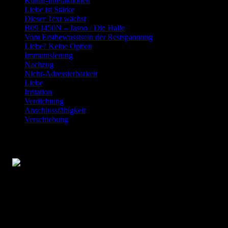
Kultur-Interaktionen
Liebe ist Stärke
Dieser Text wächst
B09 J450N – Jason / Die Halle
Vom Erstbewusstsein der Restspannung
Liebe? Keine Option
Immunisierung
Nachzug
Nicht-Adressierbarkeit
Liebe
Irritation
Verdichtung
Anschlussfähigkeit
Verschiebung
Gegen das indifferente Wir
Gegen das indifferente Wir – Ein essayistischer Kommentar
Warum ein unbestimmtes „Wir“
Verantwortung verdeckt, Sprecher