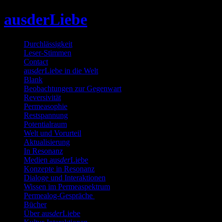
Skip
ausderLiebe
to
content
Durchlässigkeit
Leser-Stimmen
Contact
aus
der
Liebe in die Welt
Blank
Beobachtungen zur Gegenwart
Reversivität
Permeasophie
Restspannung
Potentialraum
Welt und Vorurteil
Aktualisierung
In Resonanz
Medien aus
der
Liebe
Konzepte in Resonanz
Dialoge und Interaktionen
Wissen im Permeaspektrum
Permealog-Gespräche
Bücher
Über aus
der
Liebe