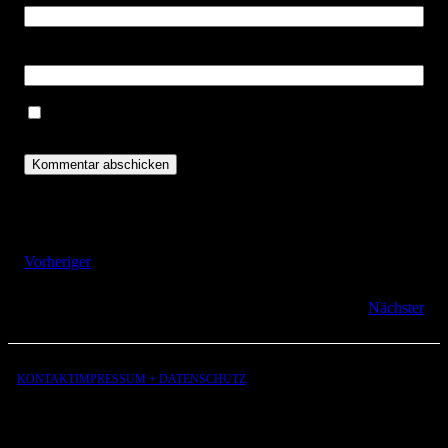
Website
Name, E-Mail-Adresse und Website in diesem Browser für
meinen nächsten Kommentar speichern.
Vorheriger
Nächster
KONTAKT
IMPRESSUM + DATENSCHUTZ
aus
der
Liebe