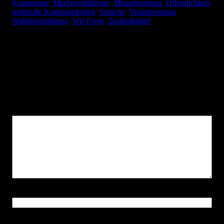
Kommentar
, 
Machtverhältnisse
, 
Metapherismus
, 
Öffentlichkeit
, 
politische Kommunikation
, 
Sprache
, 
Verantwortung
, 
Wabblebeziehung
, 
Wir-Form
, 
Zuständigkeit
Schreibe einen Kommentar
Deine E-Mail-Adresse wird nicht veröffentlicht.
Erforderliche
Felder sind mit
*
markiert
Kommentar
*
Name
*
E-Mail-Adresse
*