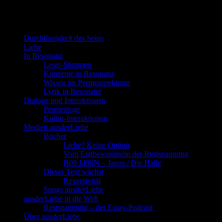
Durchlässigkeit des Seins
Liebe
In Resonanz
Leser-Stimmen
Konzepte in Resonanz
Wissen im Permeaspektrum
Lyrik in Resonanz
Dialoge und Interaktionen
Permealoge
Kultur-Interaktionen
Medien aus
der
Liebe
Bücher
Liebe? Keine Option
Vom Erstbewusstsein der Restspannung
B09 J450N – Jason / Die Halle
Dieser Text wächst
Reversivität
Songs aus
der
Liebe
aus
der
Liebe in die Welt
Restspannung – der Essay-Podcast
Über aus
der
Liebe