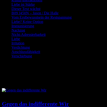
Kultur-Interaktionen
Liebe ist Stärke
Dieser Text wächst
B09 J450N – Jason / Die Halle
Vom Erstbewusstsein der Restspannung
Liebe? Keine Option
Immunisierung
Nachzug
Nicht-Adressierbarkeit
Liebe
Irritation
Verdichtung
Anschlussfähigkeit
Verschiebung
Schlagwort:
Zuständigkeit
Gegen das indifferente Wir