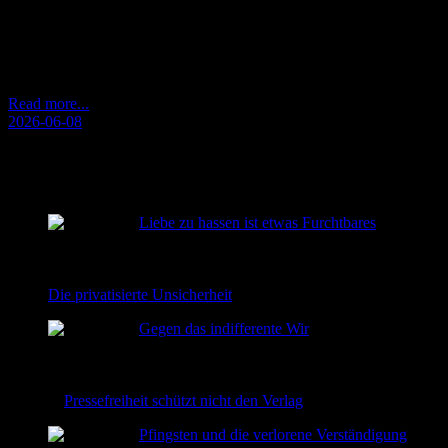
Ein Kommentar gegen das indifferente „Wir“ in politischen und
gesellschaftlichen Aussagen. Wer Verantwortung fordert, muss
sagen, von wem. Ein diffuses Wir ersetzt keine Adressierung.
Read more...
2026-06-08
RECENT POSTS
Liebe zu hassen ist etwas Furchtbares
2026-08-02
Die privatisierte Unsicherheit
2026-06-22
Gegen das indifferente Wir
2026-06-08
Pressefreiheit schützt nicht den Verlag
2026-06-02
Pfingsten und die verlorene Verständigung