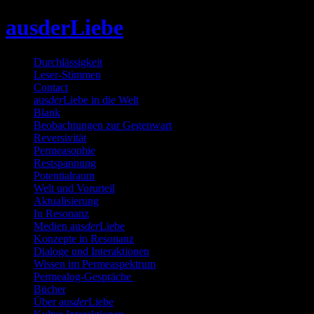
Skip
ausderLiebe
to
content
Durchlässigkeit
Leser-Stimmen
Contact
aus
der
Liebe in die Welt
Blank
Beobachtungen zur Gegenwart
Reversivität
Permeasophie
Restspannung
Potentialraum
Welt und Vorurteil
Aktualisierung
In Resonanz
Medien aus
der
Liebe
Konzepte in Resonanz
Dialoge und Interaktionen
Wissen im Permeaspektrum
Permealog-Gespräche
Bücher
Über aus
der
Liebe