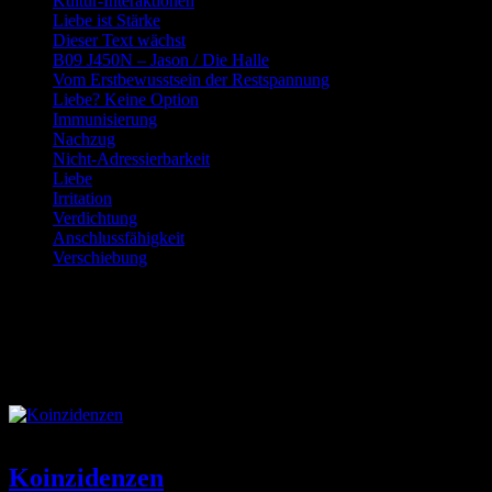
Kultur-Interaktionen
Liebe ist Stärke
Dieser Text wächst
B09 J450N – Jason / Die Halle
Vom Erstbewusstsein der Restspannung
Liebe? Keine Option
Immunisierung
Nachzug
Nicht-Adressierbarkeit
Liebe
Irritation
Verdichtung
Anschlussfähigkeit
Verschiebung
Schlagwort:
Durchlässigkeit
Koinzidenzen