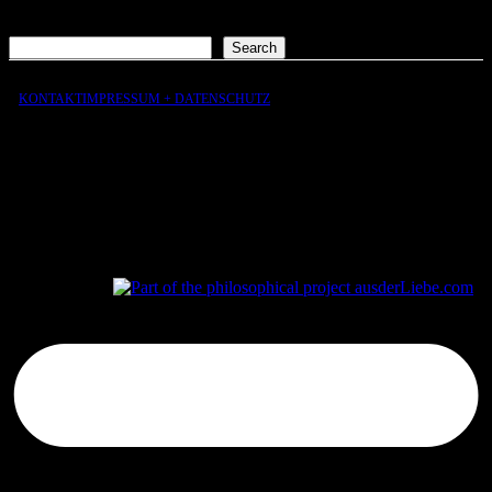
Es sind keine Kommentare vorhanden.
Suchen
Search
KONTAKT
IMPRESSUM + DATENSCHUTZ
aus
der
Liebe
aus
der
Liebe.com – The Permeability of Being
© 2026 Andersen Storm. All rights reserved.
tP