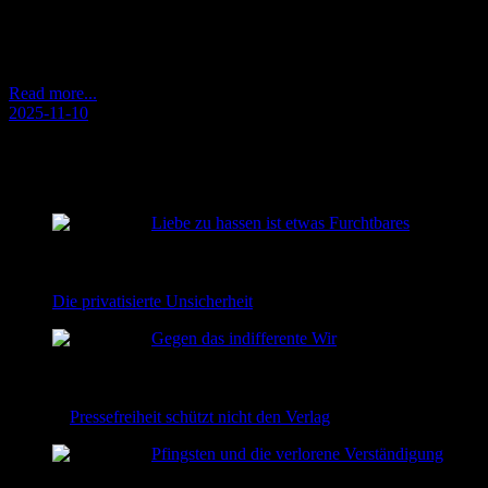
Heute ist Kindertag. Meine Mutter wird 85 Jahre alt. Und ich habe
– den ersten Tag im Jahr – jetzt lesen
Read more...
2025-11-10
RECENT POSTS
Liebe zu hassen ist etwas Furchtbares
2026-08-02
Die privatisierte Unsicherheit
2026-06-22
Gegen das indifferente Wir
2026-06-08
Pressefreiheit schützt nicht den Verlag
2026-06-02
Pfingsten und die verlorene Verständigung
2026-05-24