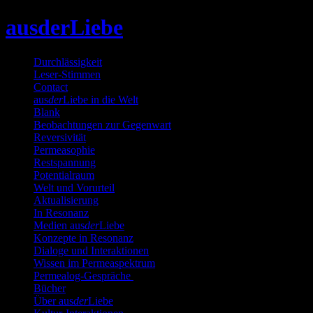
Skip
ausderLiebe
to
content
Durchlässigkeit
Leser-Stimmen
Contact
aus
der
Liebe in die Welt
Blank
Beobachtungen zur Gegenwart
Reversivität
Permeasophie
Restspannung
Potentialraum
Welt und Vorurteil
Aktualisierung
In Resonanz
Medien aus
der
Liebe
Konzepte in Resonanz
Dialoge und Interaktionen
Wissen im Permeaspektrum
Permealog-Gespräche
Bücher
Über aus
der
Liebe