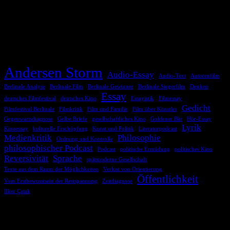
TAGS
Andersen Storm
Audio-Essay
Audio-Text
Autorenfilm
Berlinale Analyse
Berlinale Film
Berlinale Gewinner
Berlinale Siegerfilm
Denken
Essay
deutsches Filmfestival
deutsches Kino
Essayistik
Filmessay
Gedicht
Filmfestival Berlinale
Filmkritik
Film und Familie
Film über Künstler
Gegenwartsdiagnose
Gelbe Briefe
gesellschaftliches Kino
Goldener Bär
Hör-Essay
Lyrik
Kinoessay
kulturelle Erschöpfung
Kunst und Politik
Literaturpodcast
Medienkritik
Philosophie
Ordnung und Kontrolle
philosophischer Podcast
Podcast
politische Ermüdung
politisches Kino
Reversivität
Sprache
spätmoderne Gesellschaft
Texte aus dem Raum der Möglichkeiten
Verlust von Orientierung
Öffentlichkeit
Vom Erstbewusstsein der Restspannung
Zeitdiagnose
İlker Çatak
COMMENTS