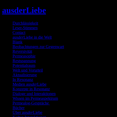
Skip
ausderLiebe
to
content
Durchlässigkeit
Leser-Stimmen
Contact
aus
der
Liebe in die Welt
Blank
Beobachtungen zur Gegenwart
Reversivität
Permeasophie
Restspannung
Potentialraum
Welt und Vorurteil
Aktualisierung
In Resonanz
Medien aus
der
Liebe
Konzepte in Resonanz
Dialoge und Interaktionen
Wissen im Permeaspektrum
Permealog-Gespräche
Bücher
Über aus
der
Liebe