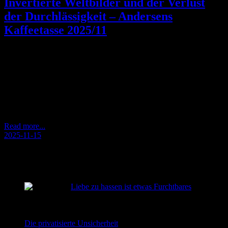
Invertierte Weltbilder und der Verlust
der Durchlässigkeit – Andersens
Kaffeetasse 2025/11
Diese frei gesprochene Folge Invertierte Weltbilder | Andersens
Kaffeetasse 2025/11 entstand beim Gehen und untersucht, wie wir
Welt, Ordnung und Verantwortung aus einer verengten
Perspektive betrachten. Die Episode zeigt, wie ein invertiertes
Weltbild entsteht: Details werden für das Große gehalten, das
Ganze verliert an Kontur, und Durchlässigkeit geht verloren. Der
Gedankengang führt von alltäglicher Mikrofixierung…
Read more...
2025-11-15
RECENT POSTS
Liebe zu hassen ist etwas Furchtbares
2026-08-02
Die privatisierte Unsicherheit