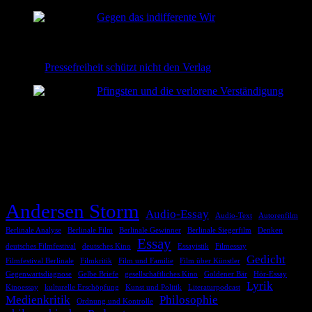
2026-06-22
Gegen das indifferente Wir
2026-06-08
Pressefreiheit schützt nicht den Verlag
2026-06-02
Pfingsten und die verlorene Verständigung
2026-05-24
TAGS
Andersen Storm
Audio-Essay
Audio-Text
Autorenfilm
Berlinale Analyse
Berlinale Film
Berlinale Gewinner
Berlinale Siegerfilm
Denken
Essay
deutsches Filmfestival
deutsches Kino
Essayistik
Filmessay
Gedicht
Filmfestival Berlinale
Filmkritik
Film und Familie
Film über Künstler
Gegenwartsdiagnose
Gelbe Briefe
gesellschaftliches Kino
Goldener Bär
Hör-Essay
Lyrik
Kinoessay
kulturelle Erschöpfung
Kunst und Politik
Literaturpodcast
Medienkritik
Philosophie
Ordnung und Kontrolle