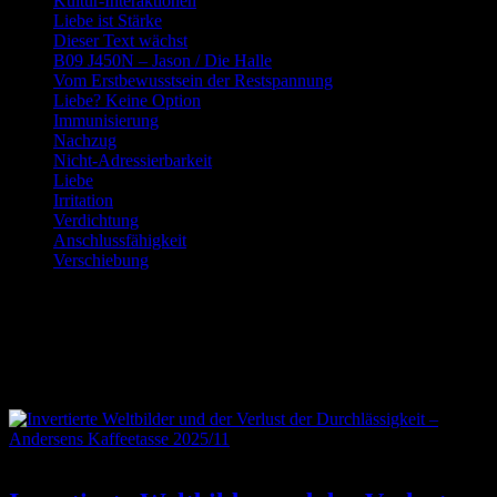
Kultur-Interaktionen
Liebe ist Stärke
Dieser Text wächst
B09 J450N – Jason / Die Halle
Vom Erstbewusstsein der Restspannung
Liebe? Keine Option
Immunisierung
Nachzug
Nicht-Adressierbarkeit
Liebe
Irritation
Verdichtung
Anschlussfähigkeit
Verschiebung
Schlagwort:
Welterkennung