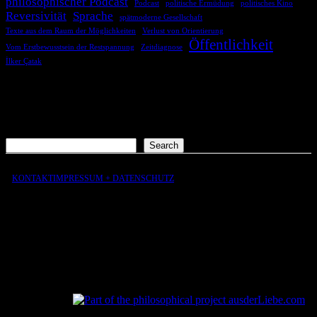
philosophischer Podcast
Podcast
politische Ermüdung
politisches Kino
Reversivität
Sprache
spätmoderne Gesellschaft
Texte aus dem Raum der Möglichkeiten
Verlust von Orientierung
Öffentlichkeit
Vom Erstbewusstsein der Restspannung
Zeitdiagnose
İlker Çatak
COMMENTS
Es sind keine Kommentare vorhanden.
Suchen
Search
KONTAKT
IMPRESSUM + DATENSCHUTZ
aus
der
Liebe
aus
der
Liebe.com – The Permeability of Being
© 2026 Andersen Storm. All rights reserved.
tP