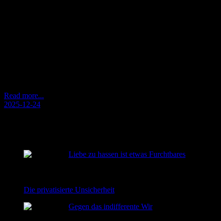
Tragende Räume in bewegten Zeiten Orientierung in Zeiten hoher
Dynamik 2026 wird das Tragfähige maßgeblich prägen – nicht
das Neue. Die gesellschaftliche Entwicklung zeigt sich in hoher
Dynamik. Diese Dynamik schafft jedoch kein Mehr an
Orientierung. Je schneller sich Formen, Narrative und
Technologien wandeln, desto deutlicher wird das Fehlen
verlässlicher Bezugspunkte. An solchen Bezugspunkten
können…
Read more...
2025-12-24
RECENT POSTS
Liebe zu hassen ist etwas Furchtbares
2026-08-02
Die privatisierte Unsicherheit
2026-06-22
Gegen das indifferente Wir
2026-06-08