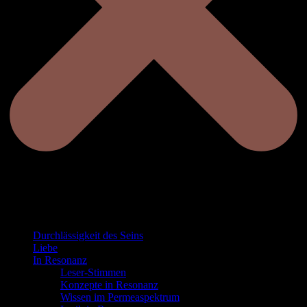
Durchlässigkeit des Seins
Liebe
In Resonanz
Leser-Stimmen
Konzepte in Resonanz
Wissen im Permeaspektrum