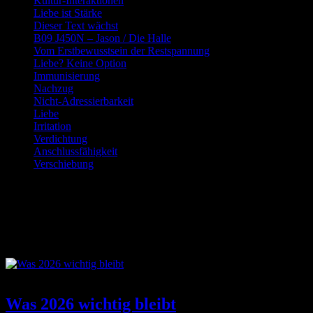
Kultur-Interaktionen
Liebe ist Stärke
Dieser Text wächst
B09 J450N – Jason / Die Halle
Vom Erstbewusstsein der Restspannung
Liebe? Keine Option
Immunisierung
Nachzug
Nicht-Adressierbarkeit
Liebe
Irritation
Verdichtung
Anschlussfähigkeit
Verschiebung
Schlagwort:
Entwicklung
Was 2026 wichtig bleibt