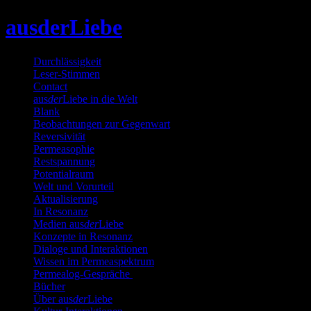
Skip
ausderLiebe
to
content
Durchlässigkeit
Leser-Stimmen
Contact
aus
der
Liebe in die Welt
Blank
Beobachtungen zur Gegenwart
Reversivität
Permeasophie
Restspannung
Potentialraum
Welt und Vorurteil
Aktualisierung
In Resonanz
Medien aus
der
Liebe
Konzepte in Resonanz
Dialoge und Interaktionen
Wissen im Permeaspektrum
Permealog-Gespräche
Bücher
Über aus
der
Liebe