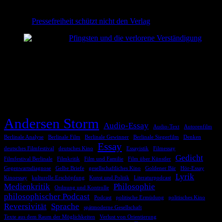
Pressefreiheit schützt nicht den Verlag
2026-06-02
Pfingsten und die verlorene Verständigung
2026-05-24
TAGS
Andersen Storm
Audio-Essay
Audio-Text
Autorenfilm
Berlinale Analyse
Berlinale Film
Berlinale Gewinner
Berlinale Siegerfilm
Denken
Essay
deutsches Filmfestival
deutsches Kino
Essayistik
Filmessay
Gedicht
Filmfestival Berlinale
Filmkritik
Film und Familie
Film über Künstler
Gegenwartsdiagnose
Gelbe Briefe
gesellschaftliches Kino
Goldener Bär
Hör-Essay
Lyrik
Kinoessay
kulturelle Erschöpfung
Kunst und Politik
Literaturpodcast
Medienkritik
Philosophie
Ordnung und Kontrolle
philosophischer Podcast
Podcast
politische Ermüdung
politisches Kino
Reversivität
Sprache
spätmoderne Gesellschaft
Texte aus dem Raum der Möglichkeiten
Verlust von Orientierung