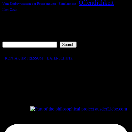
Öffentlichkeit
Vom Erstbewusstsein der Restspannung
Zeitdiagnose
İlker Çatak
COMMENTS
Es sind keine Kommentare vorhanden.
Suchen
Search
KONTAKT
IMPRESSUM + DATENSCHUTZ
aus
der
Liebe
aus
der
Liebe.com – The Permeability of Being
© 2026 Andersen Storm. All rights reserved.
tP