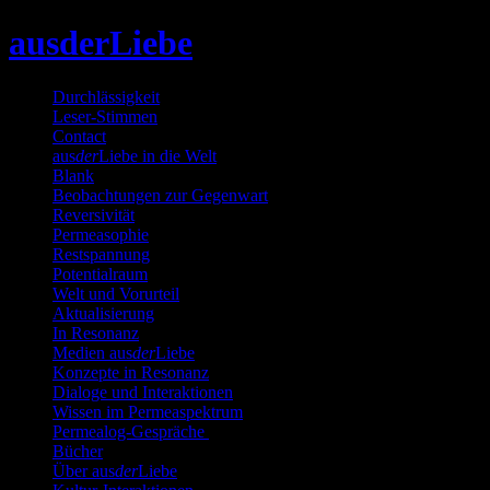
Skip
ausderLiebe
to
content
Durchlässigkeit
Leser-Stimmen
Contact
aus
der
Liebe in die Welt
Blank
Beobachtungen zur Gegenwart
Reversivität
Permeasophie
Restspannung
Potentialraum
Welt und Vorurteil
Aktualisierung
In Resonanz
Medien aus
der
Liebe
Konzepte in Resonanz
Dialoge und Interaktionen
Wissen im Permeaspektrum
Permealog-Gespräche
Bücher
Über aus
der
Liebe