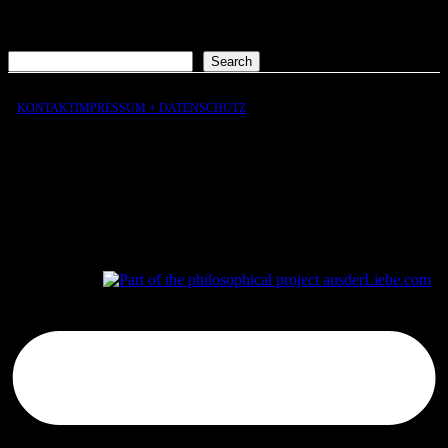
Es sind keine Kommentare vorhanden.
Suchen
Search
KONTAKT
IMPRESSUM + DATENSCHUTZ
aus
der
Liebe
aus
der
Liebe.com – The Permeability of Being
© 2026 Andersen Storm. All rights reserved.
tP