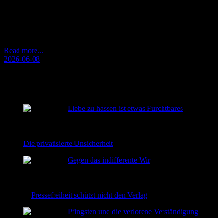
Ein Kommentar gegen das indifferente „Wir“ in politischen und
gesellschaftlichen Aussagen. Wer Verantwortung fordert, muss
sagen, von wem. Ein diffuses Wir ersetzt keine Adressierung.
Read more...
2026-06-08
RECENT POSTS
Liebe zu hassen ist etwas Furchtbares
2026-08-02
Die privatisierte Unsicherheit
2026-06-22
Gegen das indifferente Wir
2026-06-08
Pressefreiheit schützt nicht den Verlag
2026-06-02
Pfingsten und die verlorene Verständigung