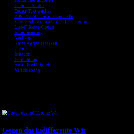
Kultur-Interaktionen
Liebe ist Stärke
Dieser Text wächst
B09 J450N – Jason / Die Halle
Vom Erstbewusstsein der Restspannung
Liebe? Keine Option
Immunisierung
Nachzug
Nicht-Adressierbarkeit
Liebe
Irritation
Verdichtung
Anschlussfähigkeit
Verschiebung
Schlagwort:
Verantwortung
Gegen das indifferente Wir