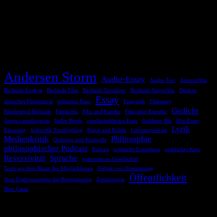
2026-05-24
TAGS
Andersen Storm
Audio-Essay
Audio-Text
Autorenfilm
Berlinale Analyse
Berlinale Film
Berlinale Gewinner
Berlinale Siegerfilm
Denken
Essay
deutsches Filmfestival
deutsches Kino
Essayistik
Filmessay
Gedicht
Filmfestival Berlinale
Filmkritik
Film und Familie
Film über Künstler
Gegenwartsdiagnose
Gelbe Briefe
gesellschaftliches Kino
Goldener Bär
Hör-Essay
Lyrik
Kinoessay
kulturelle Erschöpfung
Kunst und Politik
Literaturpodcast
Medienkritik
Philosophie
Ordnung und Kontrolle
philosophischer Podcast
Podcast
politische Ermüdung
politisches Kino
Reversivität
Sprache
spätmoderne Gesellschaft
Texte aus dem Raum der Möglichkeiten
Verlust von Orientierung
Öffentlichkeit
Vom Erstbewusstsein der Restspannung
Zeitdiagnose
İlker Çatak
COMMENTS