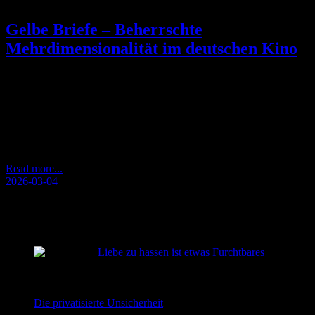
Gelbe Briefe – Beherrschte
Mehrdimensionalität im deutschen Kino
Gelbe Briefe – Berlinale-Gewinner und seine sieben Dimensionen
| Filmessay Am Montag (23.02.) habe ich den Berlinale-Siegerfilm
gesehen während eines Pressescreenings in Leipzig. Ich bin
skeptisch bei Festival-Entscheidungen. Auch bei dieser. Der
Winter war gerade erst ein paar Tage fort. Sonne auf dem Weg ins
Kino. Der Film startet im Theater und endet in einem…
Read more...
2026-03-04
RECENT POSTS
Liebe zu hassen ist etwas Furchtbares
2026-08-02
Die privatisierte Unsicherheit
2026-06-22