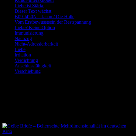
Kultur-Interaktionen
Liebe ist Stärke
Dieser Text wächst
B09 J450N – Jason / Die Halle
Vom Erstbewusstsein der Restspannung
Liebe? Keine Option
Immunisierung
Nachzug
Nicht-Adressierbarkeit
Liebe
Irritation
Verdichtung
Anschlussfähigkeit
Verschiebung
Schlagwort:
Film über
Kunstfreiheit