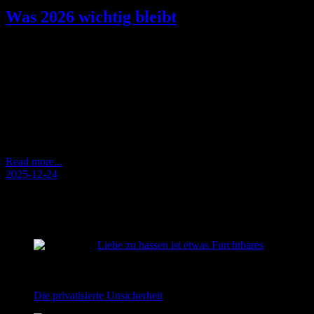
Was 2026 wichtig bleibt
Tragende Räume in bewegten Zeiten Orientierung in Zeiten hoher
Dynamik 2026 wird das Tragfähige maßgeblich prägen – nicht
das Neue. Die gesellschaftliche Entwicklung zeigt sich in hoher
Dynamik. Diese Dynamik schafft jedoch kein Mehr an
Orientierung. Je schneller sich Formen, Narrative und
Technologien wandeln, desto deutlicher wird das Fehlen
verlässlicher Bezugspunkte. An solchen Bezugspunkten
können…
Read more...
2025-12-24
RECENT POSTS
Liebe zu hassen ist etwas Furchtbares
2026-08-02
Die privatisierte Unsicherheit
2026-06-22