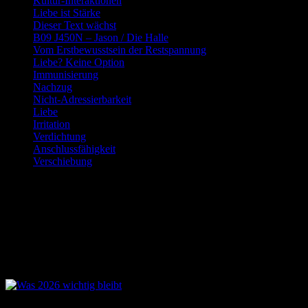
Kultur-Interaktionen
Liebe ist Stärke
Dieser Text wächst
B09 J450N – Jason / Die Halle
Vom Erstbewusstsein der Restspannung
Liebe? Keine Option
Immunisierung
Nachzug
Nicht-Adressierbarkeit
Liebe
Irritation
Verdichtung
Anschlussfähigkeit
Verschiebung
Schlagwort:
gesellschaftliche
Dynamik