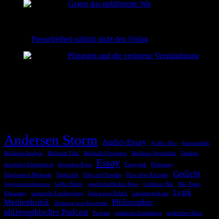
Gegen das indifferente Wir
2026-06-08
Pressefreiheit schützt nicht den Verlag
2026-06-02
Pfingsten und die verlorene Verständigung
2026-05-24
TAGS
Andersen Storm
Audio-Essay
Audio-Text
Autorenfilm
Berlinale Analyse
Berlinale Film
Berlinale Gewinner
Berlinale Siegerfilm
Denken
Essay
deutsches Filmfestival
deutsches Kino
Essayistik
Filmessay
Gedicht
Filmfestival Berlinale
Filmkritik
Film und Familie
Film über Künstler
Gegenwartsdiagnose
Gelbe Briefe
gesellschaftliches Kino
Goldener Bär
Hör-Essay
Lyrik
Kinoessay
kulturelle Erschöpfung
Kunst und Politik
Literaturpodcast
Medienkritik
Philosophie
Ordnung und Kontrolle
philosophischer Podcast
Podcast
politische Ermüdung
politisches Kino