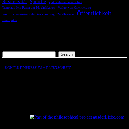
Reversivität
Sprache
spätmoderne Gesellschaft
Texte aus dem Raum der Möglichkeiten
Verlust von Orientierung
Öffentlichkeit
Vom Erstbewusstsein der Restspannung
Zeitdiagnose
İlker Çatak
COMMENTS
Es sind keine Kommentare vorhanden.
Suchen
Search
KONTAKT
IMPRESSUM + DATENSCHUTZ
aus
der
Liebe
aus
der
Liebe.com – The Permeability of Being
© 2026 Andersen Storm. All rights reserved.
tP