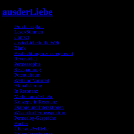
Skip
ausderLiebe
to
content
Durchlässigkeit
Leser-Stimmen
Contact
aus
der
Liebe in die Welt
Blank
Beobachtungen zur Gegenwart
Reversivität
Permeasophie
Restspannung
Potentialraum
Welt und Vorurteil
Aktualisierung
In Resonanz
Medien aus
der
Liebe
Konzepte in Resonanz
Dialoge und Interaktionen
Wissen im Permeaspektrum
Permealog-Gespräche
Bücher
Über aus
der
Liebe