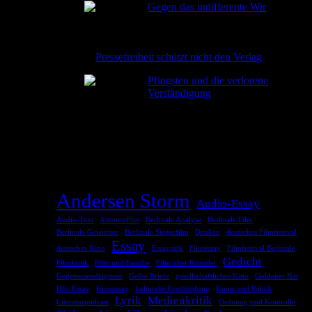
Gegen das indifferente Wir
den
2026-06-08
eine
Pressefreiheit schützt nicht den Verlag
2026-06-02
Pfingsten und die verlorene
Verständigung
2026-05-24
TAGS
Andersen Storm
Audio-Essay
Audio-Text
Autorenfilm
Berlinale Analyse
Berlinale Film
Berlinale Gewinner
Berlinale Siegerfilm
Denken
deutsches Filmfestival
Essay
deutsches Kino
Essayistik
Filmessay
Filmfestival Berlinale
Gedicht
Filmkritik
Film und Familie
Film über Künstler
Gegenwartsdiagnose
Gelbe Briefe
gesellschaftliches Kino
Goldener Bär
Hör-Essay
Kinoessay
kulturelle Erschöpfung
Kunst und Politik
Lyrik
Medienkritik
Literaturpodcast
Ordnung und Kontrolle