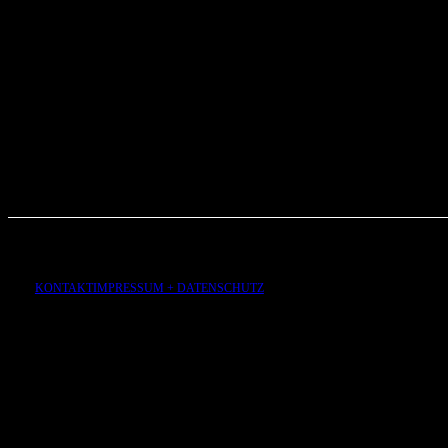
KONTAKT
IMPRESSUM + DATENSCHUTZ
aus
der
Lie