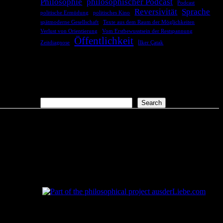
Philosophie
philosophischer Podcast
Podcast
Reversivität
Sprache
politische Ermüdung
politisches Kino
spätmoderne Gesellschaft
Texte aus dem Raum der Möglichkeiten
Verlust von Orientierung
Vom Erstbewusstsein der Restspannung
Öffentlichkeit
Zeitdiagnose
İlker Çatak
COMMENTS
Es sind keine Kommentare vorhanden.
Suchen
Search
aus
der
Liebe.com – The Permeability of Being
© 2026 Andersen Storm. All rights reserved.
tP