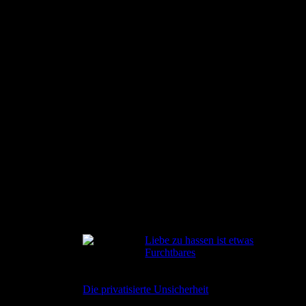
RECENT POSTS
Liebe zu hassen ist etwas
Furchtbares
2026-08-02
Die privatisierte Unsicherheit
2026-06-22