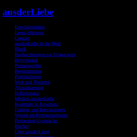
Skip
ausderLiebe
to
content
Durchlässigkeit
Leser-Stimmen
Contact
aus
der
Liebe in die Welt
Blank
Beobachtungen zur Gegenwart
Reversivität
Permeasophie
Restspannung
Potentialraum
Welt und Vorurteil
Aktualisierung
In Resonanz
Medien aus
der
Liebe
Konzepte in Resonanz
Dialoge und Interaktionen
Wissen im Permeaspektrum
Permealog-Gespräche
Bücher
Über aus
der
Liebe