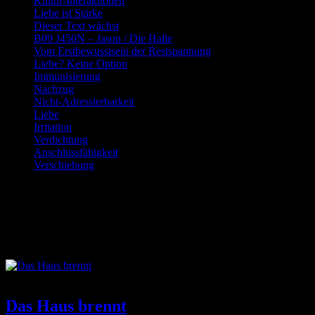
Kultur-Interaktionen
Liebe ist Stärke
Dieser Text wächst
B09 J450N – Jason / Die Halle
Vom Erstbewusstsein der Restspannung
Liebe? Keine Option
Immunisierung
Nachzug
Nicht-Adressierbarkeit
Liebe
Irritation
Verdichtung
Anschlussfähigkeit
Verschiebung
Schlagwort:
spätmoderne Gesell
Das Haus brennt