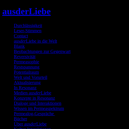
Skip
ausderLiebe
to
content
Durchlässigkeit
Leser-Stimmen
Contact
aus
der
Liebe in die Welt
Blank
Beobachtungen zur Gegenwart
Reversivität
Permeasophie
Restspannung
Potentialraum
Welt und Vorurteil
Aktualisierung
In Resonanz
Medien aus
der
Liebe
Konzepte in Resonanz
Dialoge und Interaktionen
Wissen im Permeaspektrum
Permealog-Gespräche
Bücher
Über aus
der
Liebe