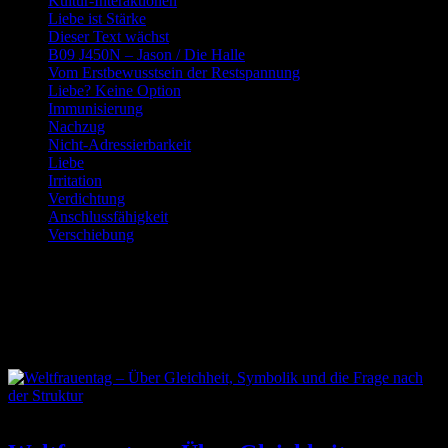
Kultur-Interaktionen
Liebe ist Stärke
Dieser Text wächst
B09 J450N – Jason / Die Halle
Vom Erstbewusstsein der Restspannung
Liebe? Keine Option
Immunisierung
Nachzug
Nicht-Adressierbarkeit
Liebe
Irritation
Verdichtung
Anschlussfähigkeit
Verschiebung
Schlagwort:
Symbolik