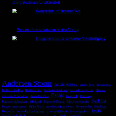
Die privatisierte Unsicherheit
2026-06-22
Gegen das indifferente Wir
2026-06-08
Pressefreiheit schützt nicht den Verlag
2026-06-02
Pfingsten und die verlorene Verständigung
2026-05-24
TAGS
Andersen Storm
Audio-Essay
Audio-Text
Autorenfilm
Berlinale Analyse
Berlinale Film
Berlinale Gewinner
Berlinale Siegerfilm
Denken
Essay
deutsches Filmfestival
deutsches Kino
Essayistik
Filmessay
Gedicht
Filmfestival Berlinale
Filmkritik
Film und Familie
Film über Künstler
Gegenwartsdiagnose
Gelbe Briefe
gesellschaftliches Kino
Goldener Bär
Hör-Essay
Lyrik
Kinoessay
kulturelle Erschöpfung
Kunst und Politik
Literaturpodcast