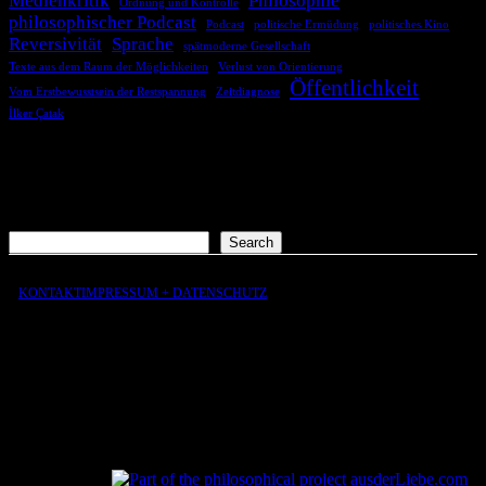
Medienkritik
Philosophie
Ordnung und Kontrolle
philosophischer Podcast
Podcast
politische Ermüdung
politisches Kino
Reversivität
Sprache
spätmoderne Gesellschaft
Texte aus dem Raum der Möglichkeiten
Verlust von Orientierung
Öffentlichkeit
Vom Erstbewusstsein der Restspannung
Zeitdiagnose
İlker Çatak
COMMENTS
Es sind keine Kommentare vorhanden.
Suchen
Search
KONTAKT
IMPRESSUM + DATENSCHUTZ
aus
der
Liebe
aus
der
Liebe.com – The Permeability of Being
© 2026 Andersen Storm. All rights reserved.
tP