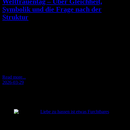
Weltfrauentag – Über Gleichheit,
Symbolik und die Frage nach der
Struktur
Weltfrauentag: Worum es wirklich gehen sollte Der Internationale
Frauentag entstand nicht als symbolischer Gedenktag. Sein
Ursprung liegt in der Arbeiter- und Frauenbewegung des frühen
20. Jahrhunderts. Gefordert wurden konkrete Rechte: Wahlrecht,
faire Arbeitsbedingungen, politische Teilhabe, ökonomische
Selbstständigkeit. Der Tag war auf strukturelle Veränderungen
gerichtet. Heute hat sich der Fokus teilweise verschoben.
Öffentliche Debatten konzentrieren sich…
Read more...
2026-03-29
RECENT POSTS
Liebe zu hassen ist etwas Furchtbares
2026-08-02